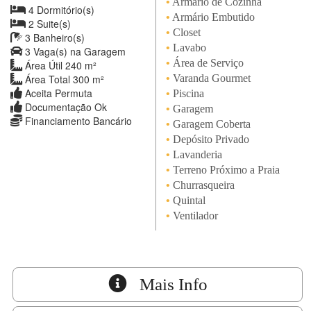
•
Armário de Cozinha
4 Dormitório(s)
•
Armário Embutido
2 Suite(s)
•
Closet
3 Banheiro(s)
•
Lavabo
3 Vaga(s) na Garagem
•
Área de Serviço
Área Útil 240 m²
Área Total 300 m²
•
Varanda Gourmet
Aceita Permuta
•
Piscina
Documentação Ok
•
Garagem
Financiamento Bancário
•
Garagem Coberta
•
Depósito Privado
•
Lavanderia
•
Terreno Próximo a Praia
•
Churrasqueira
•
Quintal
•
Ventilador
Mais Info